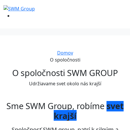
Domov
O spoločnosti
O spoločnosti SWM GROUP
Udržiavame svet okolo nás krajší
Sme SWM Group, robíme
svet
krajší
Spoločnosť SWM group, patrí k silným a